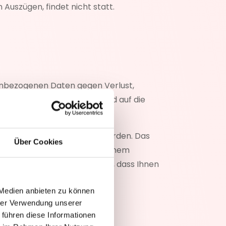
Auszügen, findet nicht statt.
enbezogenen Daten gegen Verlust,
r uns tätige Dienstleister sind auf die
lt bevor sie übertragen werden. Das
Über Cookies
ehrungen unterliegen dabei einem
t. Bitte stellen Sie sicher, dass Ihnen
 Medien anbieten zu können
hrer Verwendung unserer
 führen diese Informationen