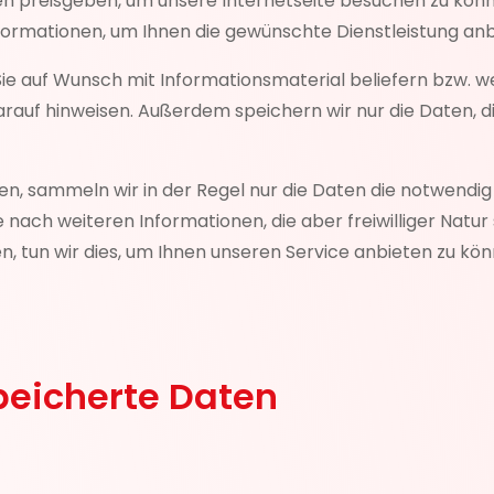
preisgeben, um unsere Internetseite besuchen zu können.
ormationen, um Ihnen die gewünschte Dienstleistung anb
ir Sie auf Wunsch mit Informationsmaterial beliefern bzw. 
rauf hinweisen. Außerdem speichern wir nur die Daten, die
en, sammeln wir in der Regel nur die Daten die notwendig 
 nach weiteren Informationen, die aber freiwilliger Natu
 tun wir dies, um Ihnen unseren Service anbieten zu kö
eicherte Daten