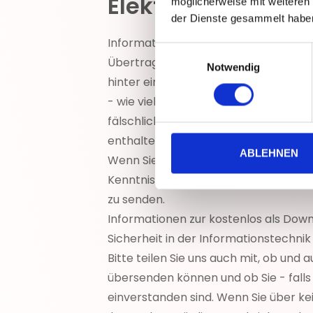
Elektronische Post
möglicherweise mit weiteren
der Dienste gesammelt habe
Informationen, die Sie unverschlüsse
Einwilligungsauswahl
Übertragungsweg von Dritten gelesen 
Notwendig
hinter einer E-Mail-Adresse verbirgt.
- wie viele E-Mail-Anbieter - Filter 
fälschlicherweise automatisch als u
enthalten, werden von uns in jedem F
ABLEHNEN
Wenn Sie schutzwürdige Nachrichten a
Kenntnisnahme und Verfälschung auf
zu senden.
Informationen zur kostenlos als Dow
Sicherheit in der Informationstechnik
Bitte teilen Sie uns auch mit, ob und
übersenden können und ob Sie - falls 
einverstanden sind. Wenn Sie über ke