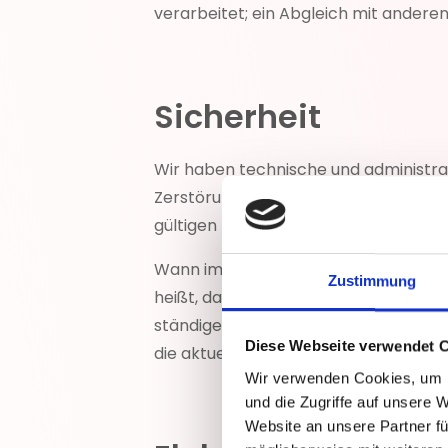
verarbeitet; ein Abgleich mit anderen
Sicherheit
Wir haben technische und administra
Zerstörung, Manipulation und unautoris
gültigen Datenschutzgesetze verpflic
Wann immer wir personenbezogene Da
Zustimmung
heißt, dass Ihre Daten nicht von Dr
ständigen Verbesserungsprozess und u
Diese Webseite verwendet 
die aktuellste Version vorliegt.
Wir verwenden Cookies, um I
und die Zugriffe auf unsere 
Website an unsere Partner fü