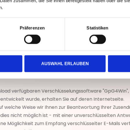
 (
E-Mail
)
 Daten zusammen, die Sie ihnen bereitgestellt haben oder die s
n.
lt per Elektronische Post (E-Mail) an uns senden, können
werden. Wir können in der Regel auch Ihre Identität nich
Präferenzen
Statistiken
 Eine rechtssichere Kommunikation durch einfache E-Mail 
gegen unerwünschte Werbung („SPAM-Filter“) ein, die in s
nerwünschte Werbung einordnen und löschen. E-Mails, di
all automatisch gelöscht.
AUSWAHL ERLAUBEN
n uns senden wollen, empfehlen wir, diese zu verschlüss
 dem Übertragungsweg zu verhindern oder die Nachricht
nload verfügbaren Verschlüsselungssoftware "GpG4Win", 
 entwickelt wurde, erhalten Sie auf deren Internetseite.
 auf welche Weise wir Ihnen zur Beantwortung Ihrer Zusen
dies nicht möglich ist - mit einer unverschlüsselten Antw
ine Möglichkeit zum Empfang verschlüsselter E-Mails ver